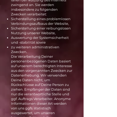
fallen bei Nutzung des Internets
zwingend an. Sie werden
insbesondere zu folgenden
Zwecken verarbeitet:
Sicherstellung eines problemlosen
Verbindungsaufbaus der Website,
Sicherstellung einer reibungslosen
Nutzung unserer Website,
Auswertung der Systemsicherheit
und -stabilität sowie
zu weiteren administrativen
Zwecken.
Die Verarbeitung Deiner
personenbezogenen Daten basiert
auf unserem berechtigten Interesse
aus den vorgenannten Zwecken zur
Datenerhebung. Wir verwenden
Deine Daten nicht, um
Rückschlüsse auf Deine Person zu
ziehen. Empfänger der Daten sind
nur die verantwortliche Stelle und
ggf. Auftrags Verarbeiter. Anonyme
Informationen dieser Art werden
von uns ggfs. statistisch
ausgewertet, um unseren