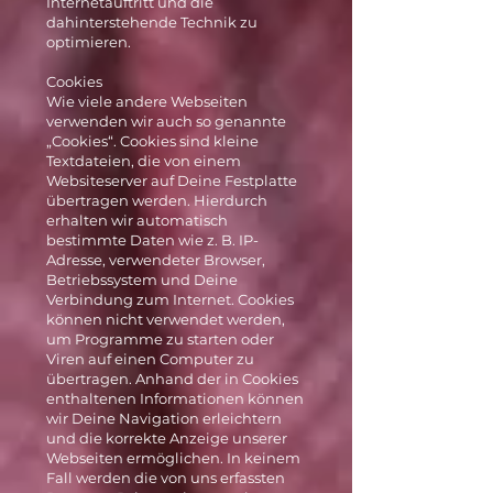
Internetauftritt und die
dahinterstehende Technik zu
optimieren.
Cookies
Wie viele andere Webseiten
verwenden wir auch so genannte
„Cookies“. Cookies sind kleine
Textdateien, die von einem
Websiteserver auf Deine Festplatte
übertragen werden. Hierdurch
erhalten wir automatisch
bestimmte Daten wie z. B. IP-
Adresse, verwendeter Browser,
Betriebssystem und Deine
Verbindung zum Internet. Cookies
können nicht verwendet werden,
um Programme zu starten oder
Viren auf einen Computer zu
übertragen. Anhand der in Cookies
enthaltenen Informationen können
wir Deine Navigation erleichtern
und die korrekte Anzeige unserer
Webseiten ermöglichen. In keinem
Fall werden die von uns erfassten