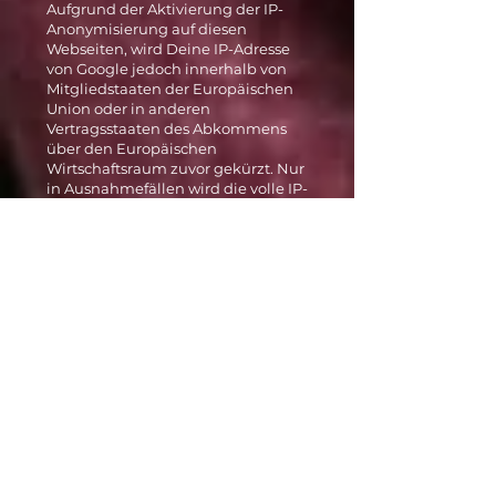
Aufgrund der Aktivierung der IP-
Anonymisierung auf diesen
Webseiten, wird Deine IP-Adresse
von Google jedoch innerhalb von
Mitgliedstaaten der Europäischen
Union oder in anderen
Vertragsstaaten des Abkommens
über den Europäischen
Wirtschaftsraum zuvor gekürzt. Nur
in Ausnahmefällen wird die volle IP-
Adresse an einen Server von Google
in den USA übertragen und dort
gekürzt. Im Auftrag des Betreibers
dieser Website wird Google diese
Informationen benutzen, um Deine
Nutzung der Webseite
auszuwerten, um Reports über die
Webseitenaktivitäten
zusammenzustellen und um
weitere mit der Websitenutzung
und der Internetnutzung
verbundene Dienstleistungen
gegenüber dem
Webseitenbetreiber zu erbringen.
Die im Rahmen von Google