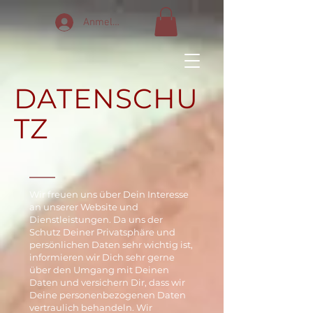
Anmelden
DATENSCHU
TZ
Wir freuen uns über Dein Interesse
an unserer Website und
Dienstleistungen. Da uns der
Schutz Deiner Privatsphäre und
persönlichen Daten sehr wichtig ist,
informieren wir Dich sehr gerne
über den Umgang mit Deinen
Daten und versichern Dir, dass wir
Deine personenbezogenen Daten
vertraulich behandeln. Wir