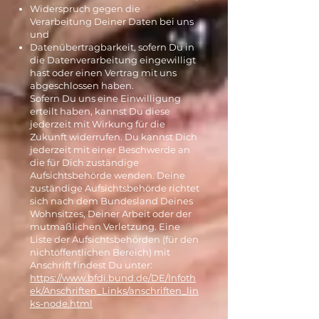
Widerspruch gegen die
Verarbeitung Deiner Daten bei uns
und
Datenübertragbarkeit, sofern Du in
die Datenverarbeitung eingewilligt
hast oder einen Vertrag mit uns
abgeschlossen haben.
Sofern Du uns eine Einwilligung
erteilt haben, kannst Du diese
jederzeit mit Wirkung für die
Zukunft widerrufen. Du kannst Dich
jederzeit mit einer Beschwerde an
die für Dich zuständige
Aufsichtsbehörde wenden. Deine
zuständige Aufsichtsbehörde richtet
sich nach dem Bundesland Deines
Wohnsitzes, Deiner Arbeit oder der
mutmaßlichen Verletzung. Eine
Liste der Aufsichtsbehörden (für den
nichtöffentlichen Bereich) mit
Anschrift findest Du unter:
https://www.bfdi.bund.de/DE/Infoth
ek/Anschriften_Links/anschriften_lin
ks-node.html