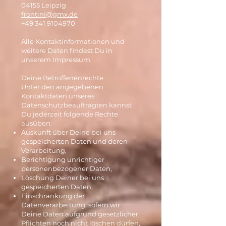
04155 Leipzig
frontini@gmx.de
+49 341 9104970
Alle Kontaktinformationen und
weitere Daten findest Du in
unserem Impressum
Deine Betroffenenrechte
Unter den angegebenen
Kontaktdaten unseres
Datenschutzbeauftragten kannst
Du jederzeit folgende Rechte
ausüben:
Auskunft über Deine bei uns
gespeicherten Daten und deren
Verarbeitung,
Berichtigung unrichtiger
personenbezogener Daten,
Löschung Deiner bei uns
gespeicherten Daten,
Einschränkung der
Datenverarbeitung, sofern wir
Deine Daten aufgrund gesetzlicher
Pflichten noch nicht löschen dürfen,