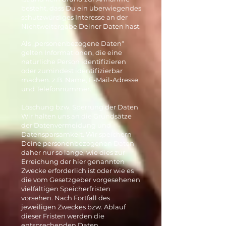
besteht, dass Du ein überwiegendes
schutzwürdiges Interesse an der
Nichtweitergabe Deiner Daten hast.
Als „personenbezogene Daten“
gelten Informationen, die eine
natürliche Person identifizieren
oder zumindest identifizierbar
machen. z.B. Name, E-Mail-Adresse
und Telefonnummer.
Löschung bzw. Sperrung der Daten
Wir halten uns an die Grundsätze
der Datenvermeidung und
Datensparsamkeit. Wir speichern
Deine personenbezogenen Daten
daher nur so lange, wie dies zur
Erreichung der hier genannten
Zwecke erforderlich ist oder wie es
die vom Gesetzgeber vorgesehenen
vielfältigen Speicherfristen
vorsehen. Nach Fortfall des
jeweiligen Zweckes bzw. Ablauf
dieser Fristen werden die
entsprechenden Daten