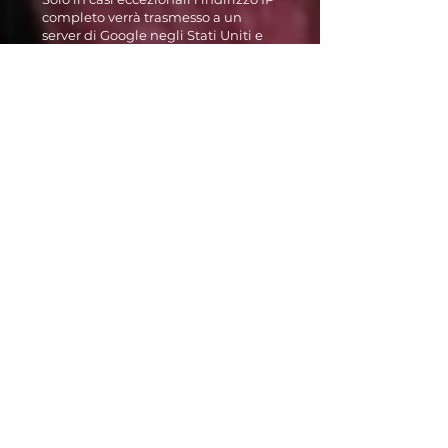
completo verrà trasmesso a un
server di Google negli Stati Uniti e
troncato lì. Per conto del gestore di
questo sito web, Google utilizzerà
queste informazioni allo scopo di
valutare l'utilizzo del sito web da
parte dell'utente, compilare report
sull'attività del sito web e fornire
altri servizi relativi all'attività del sito
web e all'utilizzo di Internet al
gestore del sito web. L'indirizzo IP
trasmesso dal tuo browser
nell'ambito di Google Analytics non
verrà unito ad altri dati di Google.
Le finalità del trattamento dei dati
sono la valutazione dell'utilizzo del
sito web e la compilazione di report
sulle attività sul sito web. Sulla base
dell'utilizzo del sito web e di
Internet, verranno quindi forniti
ulteriori servizi correlati. Il
trattamento si basa sul legittimo
interesse del gestore del sito web. È