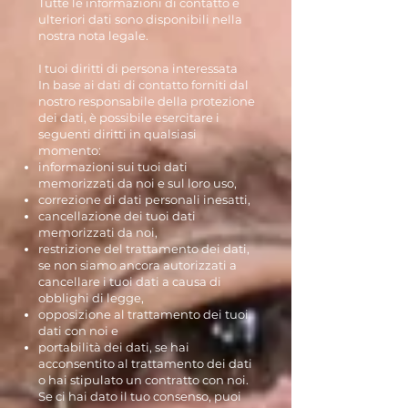
Tutte le informazioni di contatto e
ulteriori dati sono disponibili nella
nostra nota legale.
I tuoi diritti di persona interessata
In base ai dati di contatto forniti dal
nostro responsabile della protezione
dei dati, è possibile esercitare i
seguenti diritti in qualsiasi
momento:
informazioni sui tuoi dati
memorizzati da noi e sul loro uso,
correzione di dati personali inesatti,
cancellazione dei tuoi dati
memorizzati da noi,
restrizione del trattamento dei dati,
se non siamo ancora autorizzati a
cancellare i tuoi dati a causa di
obblighi di legge,
opposizione al trattamento dei tuoi
dati con noi e
portabilità dei dati, se hai
acconsentito al trattamento dei dati
o hai stipulato un contratto con noi.
Se ci hai dato il tuo consenso, puoi