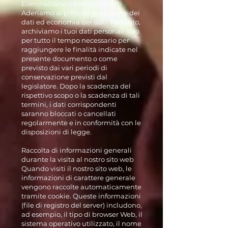
Eliminazione o blocco dei dati
Aderiamo ai principi di elusione dei
dati ed economia dei dati. Pertanto,
archiviamo i tuoi dati personali solo
per tutto il tempo necessario per
raggiungere le finalità indicate nel
presente documento o come
previsto dai vari periodi di
conservazione previsti dal
legislatore. Dopo la scadenza del
rispettivo scopo o la scadenza di tali
termini, i dati corrispondenti
saranno bloccati o cancellati
regolarmente e in conformità con le
disposizioni di legge.
Raccolta di informazioni generali
durante la visita al nostro sito web
Quando visiti il nostro sito web, le
informazioni di carattere generale
vengono raccolte automaticamente
tramite cookie. Queste informazioni
(file di registro del server) includono,
ad esempio, il tipo di browser Web, il
sistema operativo utilizzato, il nome