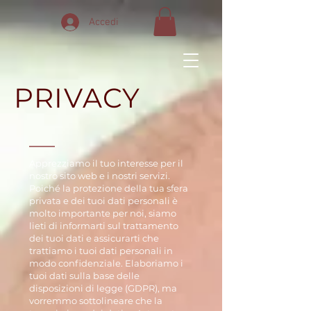
Accedi
PRIVACY
Apprezziamo il tuo interesse per il
nostro sito web e i nostri servizi.
Poiché la protezione della tua sfera
privata e dei tuoi dati personali è
molto importante per noi, siamo
lieti di informarti sul trattamento
dei tuoi dati e assicurarti che
trattiamo i tuoi dati personali in
modo confidenziale. Elaboriamo i
tuoi dati sulla base delle
disposizioni di legge (GDPR), ma
vorremmo sottolineare che la