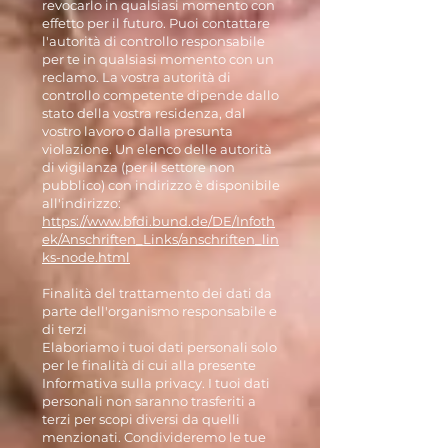
revocarlo in qualsiasi momento con
effetto per il futuro. Puoi contattare
l'autorità di controllo responsabile
per te in qualsiasi momento con un
reclamo. La vostra autorità di
controllo competente dipende dallo
stato della vostra residenza, dal
vostro lavoro o dalla presunta
violazione. Un elenco delle autorità
di vigilanza (per il settore non
pubblico) con indirizzo è disponibile
all'indirizzo:
https://www.bfdi.bund.de/DE/Infoth
ek/Anschriften_Links/anschriften_lin
ks-node.html
Finalità del trattamento dei dati da
parte dell'organismo responsabile e
di terzi
Elaboriamo i tuoi dati personali solo
per le finalità di cui alla presente
Informativa sulla privacy. I tuoi dati
personali non saranno trasferiti a
terzi per scopi diversi da quelli
menzionati. Condivideremo le tue