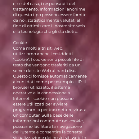
e, se del caso, i responsabili del
trattamento. Informazioni anonime
di questo tipo possono essere fornite
da noi, statisticamente valutati al
fine di ottimizzare il nostro sito web
e la tecnologia che gli sta dietro.
Cookie
Come molti altri siti web,
utilizziamo anche i cosiddetti
"cookie". I cookie sono piccoli file di
testo che vengono trasferiti da un
server del sito Web al hard disc.
Questo ci fornisce automaticamente
alcuni dati come per esempio l’ IP, il
browser utilizzato, il sistema
operativo e la connessione a
Internet. I cookie non possono
essere utilizzati per avviare
programmi o per trasmettere virus a
un computer. Sulla base delle
informazioni contenute nei cookie,
possiamo facilitare la navigazione
dell'utente e consentire la corretta
visualizzazione dei nostri siti web. In