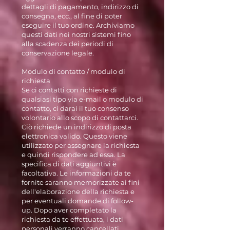
dettagli di pagamento, indirizzo di
consegna, ecc., al fine di poter
eseguire il tuo ordine. Archiviamo
questi dati nei nostri sistemi fino
alla scadenza dei periodi di
conservazione legale.
Modulo di contatto / modulo di
richiesta
Se ci contatti con richieste di
qualsiasi tipo via e-mail o modulo di
contatto, ci darai il tuo consenso
volontario allo scopo di contattarci.
Ciò richiede un indirizzo di posta
elettronica valido. Questo viene
utilizzato per assegnare la richiesta
e quindi rispondere ad essa. La
specifica di dati aggiuntivi è
facoltativa. Le informazioni da te
fornite saranno memorizzate ai fini
dell'elaborazione della richiesta e
per eventuali domande di follow-
up. Dopo aver completato la
richiesta da te effettuata, i dati
personali verranno cancellati